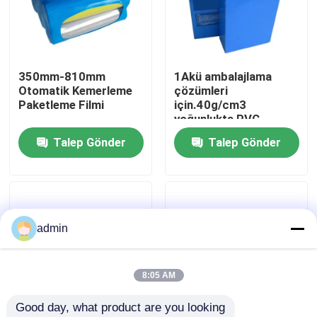
Hakkımızda
350mm-810mm
1Akü ambalajlama
Fabrika turu
Otomatik Kemerleme
çözümleri
Paketleme Filmi
için.40g/cm3
yoğunlukta PVC
Kalite kontrol
daralma filmleri
Talep Gönder
Talep Gönder
Teklif isteği
PE küçültme filmleri
admin
POF Shrink Sarma Filmi
8:05 AM
Good day, what product are you looking 
pvc büzülme filmi