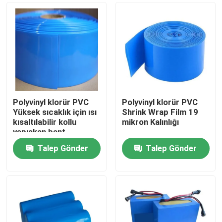
Polyvinyl klorür PVC
Polyvinyl klorür PVC
Yüksek sıcaklık için ısı
Shrink Wrap Film 19
kısaltılabilir kollu
mikron Kalınlığı
yapışkan bant
Talep Gönder
Talep Gönder
Ana sayfa
Ürünler
VİDEOLAR