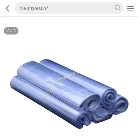
2
/
4