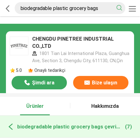
CHENGDU PINETREE INDUSTRIAL
CO.,LTD
1801 Tian Lai International Plaza, Guanghua
Ave, Section 3, Chengdu City, 611130, CN,Çin
5.0
Onaylı tedarikçi
Şimdi ara
Bize ulaşın
Ürünler
Hakkımızda
biodegradable plastic grocery bags çevrimiçi üretim
(7)