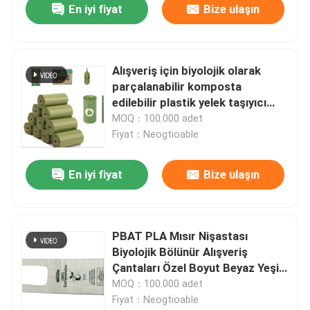
En iyi fiyat
Bize ulaşın
Alışveriş için biyolojik olarak
parçalanabilir komposta
edilebilir plastik yelek taşıyıcı
çantaları
MOQ：100.000 adet
Fiyat：Neogtioable
En iyi fiyat
Bize ulaşın
PBAT PLA Mısır Nişastası
Biyolojik Bölünür Alışveriş
Çantaları Özel Boyut Beyaz Yeşil
Renk
MOQ：100.000 adet
Fiyat：Neogtioable