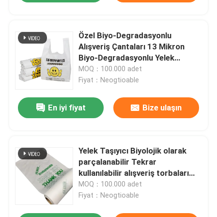
Özel Biyo-Degradasyonlu
Alışveriş Çantaları 13 Mikron
Biyo-Degradasyonlu Yelek
Taşıyıcı Çantaları
MOQ：100.000 adet
Fiyat：Neogtioable
En iyi fiyat
Bize ulaşın
Yelek Taşıyıcı Biyolojik olarak
parçalanabilir Tekrar
kullanılabilir alışveriş torbaları
Komposta edilebilir Kirliliksiz
MOQ：100.000 adet
Fiyat：Neogtioable