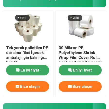
LDPE germe filmi
PE koruyucu film
CPP döküm polipropilen filmi
Tek yaralı polietilen PE
30 Mikron PE
daralma filmi İçecek
Polyethylene Shrink
ambalajı için kalınlığı
Wrap Film Cover Roll
Açık BOPP filmi
25μM
For Food and Beverage
(Gıda ve İçecek İçin)
En iyi fiyat
En iyi fiyat
Kısaltma Kol Etiketleri
Bize ulaşın
Bize ulaşın
Plastik yelek taşıma çantaları
biyolojik olarak parçalanabilen alışveriş poşetleri