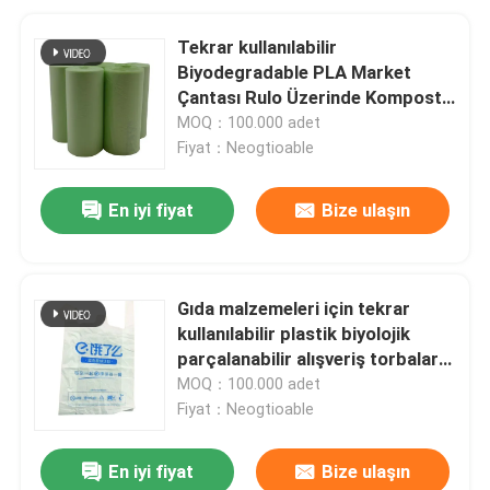
Tekrar kullanılabilir
Biyodegradable PLA Market
Çantası Rulo Üzerinde Komposta
edilebilir Plastik Alışveriş Çantası
MOQ：100.000 adet
Fiyat：Neogtioable
En iyi fiyat
Bize ulaşın
Gıda malzemeleri için tekrar
kullanılabilir plastik biyolojik
parçalanabilir alışveriş torbaları
Beyaz Yeşil Renk
MOQ：100.000 adet
Fiyat：Neogtioable
En iyi fiyat
Bize ulaşın