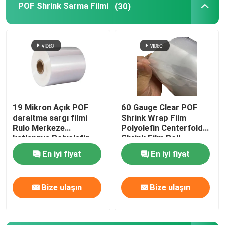
POF Shrink Sarma Filmi
(30)
Karton kaplama torbaları
Poly Mailer Nakliye Çantaları
Çöp Kutusu Liner
19 Mikron Açık POF
60 Gauge Clear POF
daraltma sargı filmi
Shrink Wrap Film
BOPP ambalaj bandı
Rulo Merkeze
Polyolefin Centerfold
katlanmış Polyolefin
Shrink Film Roll
daraltma filmi
Karıştırılmış tohum kağıdı
En iyi fiyat
En iyi fiyat
Bize ulaşın
Bize ulaşın