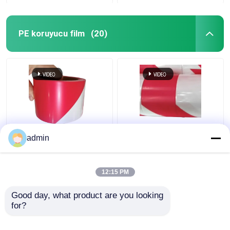
PE koruyucu film
(20)
Trafik Uyarısı PE
80 - 150 Mikron PE
admin
Koruyucu Film Siyah
Koruyucu Film LDPE
Sarı Kırmızı Beyaz Uyarı
HDPE Kırmızı Beyaz
Teyp
Uyarı Teyp
12:15 PM
En iyi fiyat
En iyi fiyat
Good day, what product are you looking 
for?
Bize ulaşın
Bize ulaşın