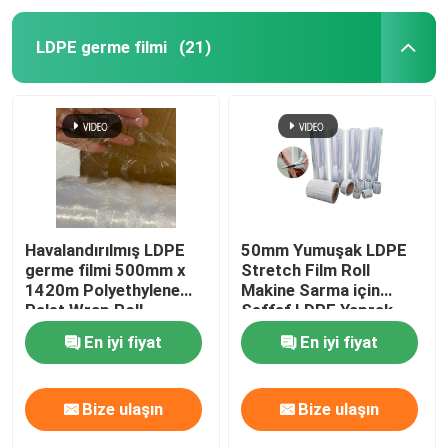
LDPE germe filmi
(21)
Havalandırılmış LDPE
50mm Yumuşak LDPE
germe filmi 500mm x
Stretch Film Roll
1420m Polyethylene
Makine Sarma için
Palet Wrap Roll
Şeffaf LDPE Yaprak
En iyi fiyat
En iyi fiyat
Bize ulaşın
Bize ulaşın