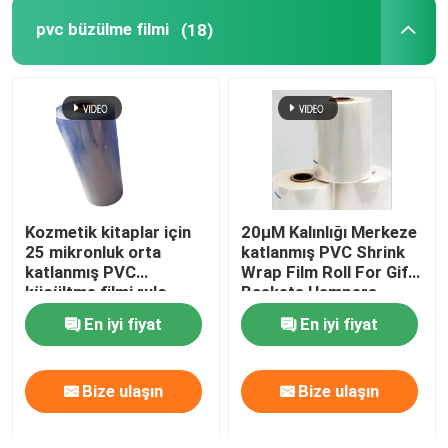
pvc büzülme filmi
(18)
Kozmetik kitaplar için
20μM Kalınlığı Merkeze
25 mikronluk orta
katlanmış PVC Shrink
katlanmış PVC
Wrap Film Roll For Gift
küçültme filmi rulo
Baskets Hampers
En iyi fiyat
En iyi fiyat
Bize ulaşın
Bize ulaşın