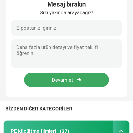
Mesaj bırakın
Sizi yakında arayacağız!
Hakkımızda
Fabrika turu
Kalite kontrol
Teklif isteği
PE küçültme filmleri
BİZDEN DİĞER KATEGORİLER
POF Shrink Sarma Filmi
pvc büzülme filmi
PE küçültme filmleri
(37)