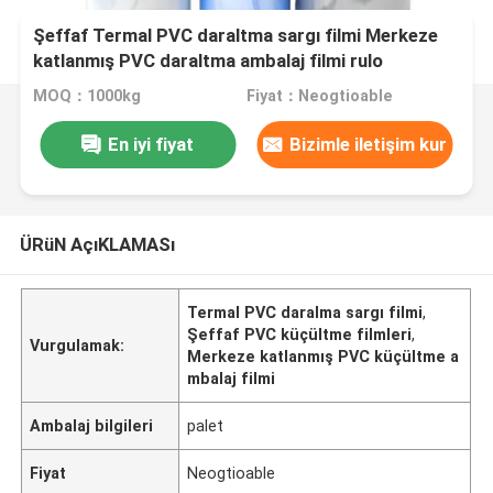
Şeffaf Termal PVC daraltma sargı filmi Merkeze
katlanmış PVC daraltma ambalaj filmi rulo
MOQ：1000kg
Fiyat：Neogtioable
En iyi fiyat
Bizimle iletişim kur
ÜRüN AçıKLAMASı
Termal PVC daralma sargı filmi
,
Şeffaf PVC küçültme filmleri
,
Vurgulamak:
Merkeze katlanmış PVC küçültme a
mbalaj filmi
Ambalaj bilgileri
palet
Fiyat
Neogtioable