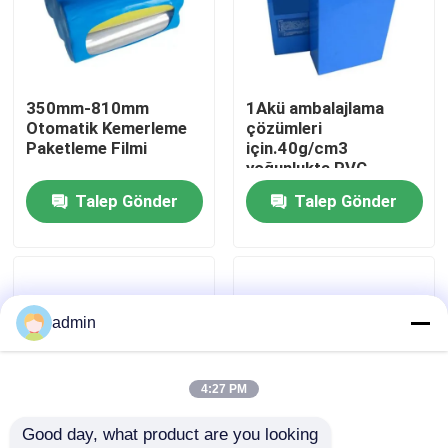
Hakkımızda
350mm-810mm
1Akü ambalajlama
Fabrika turu
Otomatik Kemerleme
çözümleri
Paketleme Filmi
için.40g/cm3
yoğunlukta PVC
Kalite kontrol
daralma filmleri
Talep Gönder
Talep Gönder
Teklif isteği
PE küçültme filmleri
admin
POF Shrink Sarma Filmi
4:27 PM
Good day, what product are you looking 
pvc büzülme filmi