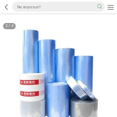
2
/
4