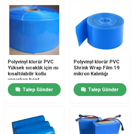
Polyvinyl klorür PVC
Polyvinyl klorür PVC
Yüksek sıcaklık için ısı
Shrink Wrap Film 19
kısaltılabilir kollu
mikron Kalınlığı
yapışkan bant
Talep Gönder
Talep Gönder
Ana sayfa
Ürünler
VİDEOLAR