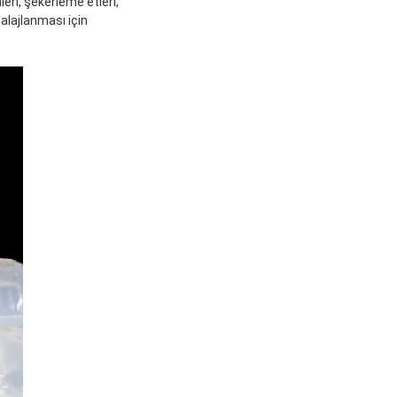
leri, şekerleme etleri,
alajlanması için