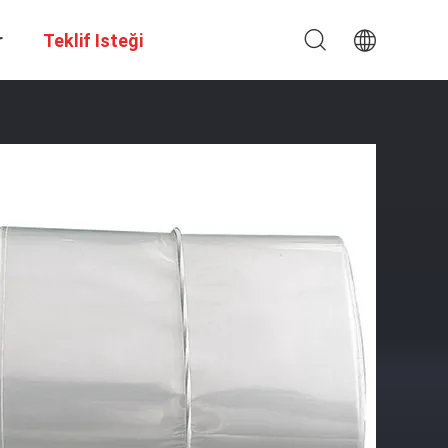
r
Teklif Isteği