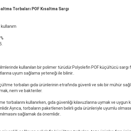
saltma Torbaları POF Kısaltma Sargı
 kullanım
0%
5.
filmlerinde kullanılan bir polimer türüdür.Polyolefin POF küçültücü sargı 
utlarına uyum sağlama yeteneği ile bilinir..
çültme torbaları gıda ürünlerinin etrafında güvenli ve sıkı bir mühür sağlar
rmak, nem ve bakteriler.
lme torbalarını kullanırken, gıda güvenliği kılavuzlarına uymak ve uygun
ir.Ayrıca, torbaların paketlenen belirli gıda ürünleriyle uyumlu olmasın
nılmasını sağlamak da önemlidir..