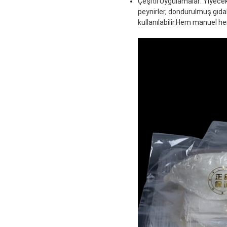
Çeşitli Uygulamalar: Yiyecek 
peynirler, dondurulmuş gıdal
kullanılabilir.Hem manuel h