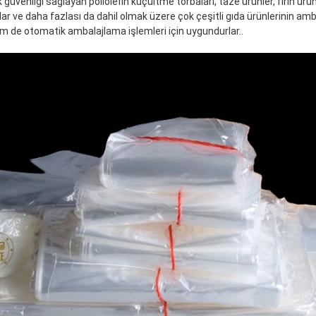
güvenliği sağlayan poliolefin küçültme torbaları, taze ürünler, fırın ürün
ar ve daha fazlası da dahil olmak üzere çok çeşitli gıda ürünlerinin amb
em de otomatik ambalajlama işlemleri için uygundurlar..