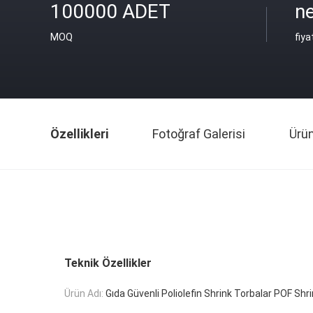
100000 ADET
ne
MOQ
fiya
Özellikleri
Fotoğraf Galerisi
Ürü
Teknik Özellikler
Ürün Adı:
Gıda Güvenli Poliolefin Shrink Torbalar POF Shr