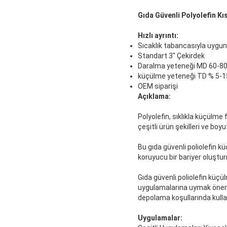
Gıda Güvenli Polyolefin Kı
Hızlı ayrıntı:
Sıcaklık tabancasıyla uygun
Standart 3" Çekirdek
Daralma yeteneği MD 60-8
küçülme yeteneği TD % 5-1
OEM siparişi
Açıklama:
Polyolefin, sıklıkla küçülme 
çeşitli ürün şekilleri ve boy
Bu gıda güvenli poliolefin kü
koruyucu bir bariyer oluştu
Gıda güvenli poliolefin küçü
uygulamalarına uymak önemlid
depolama koşullarında kulla
Uygulamalar: