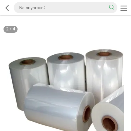
2
/
4