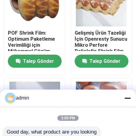
Hakkımızda
POF Shrink Film:
Gelişmiş Ürün Tazeliği
Fabrika turu
Optimum Paketleme
İçin Openresty Sunucu
Verimliliği için
Mikro Perfore
Mükemmel Çözüm
Poliolefin Shrink Film
Kalite kontrol
Talep Gönder
Talep Gönder
Teklif isteği
PE küçültme filmleri
admin
POF Shrink Sarma Filmi
3:00 PM
Good day, what product are you looking 
pvc büzülme filmi