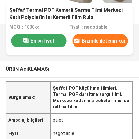
Şeffaf Termal POF Kemerli Sarma Filmi Merkezi
Katlı Polyolefin Isı Kemerli Film Rulo
MOQ：1000kg
Fiyat：negotiable
En iyi fiyat
Bizimle iletişim kur
ÜRüN AçıKLAMASı
Şeffaf POF küçültme filmleri
,
Termal POF daraltma sargı filmi
,
Vurgulamak:
Merkeze katlanmış poliolefin ısı da
raltma filmi
Ambalaj bilgileri
palet
Fiyat
negotiable