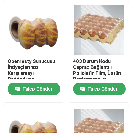
Openresty Sunucusu
403 Durum Kodu
İhtiyaçlarınızı
Çapraz Bağlantılı
Karşılamayı
Poliolefin Film, Üstün
Reddediyor
Performans ve
Dayanıklılık ile Ambalaj
Talep Gönder
Talep Gönder
Standartlarını
Ana sayfa
Karşılamaktadır
Ürünler
VİDEOLAR