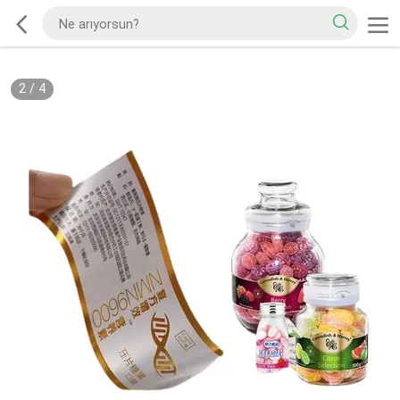
2
/
4