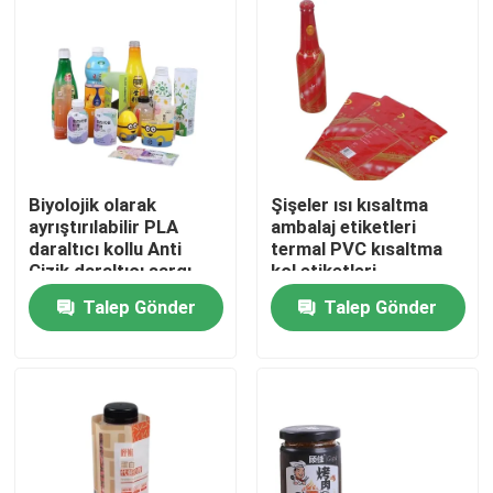
Biyolojik olarak
Şişeler ısı kısaltma
ayrıştırılabilir PLA
ambalaj etiketleri
daraltıcı kollu Anti
termal PVC kısaltma
Çizik daraltıcı sargı
kol etiketleri
şişe etiketleri
Talep Gönder
Talep Gönder
Ana sayfa
Ürünler
VİDEOLAR