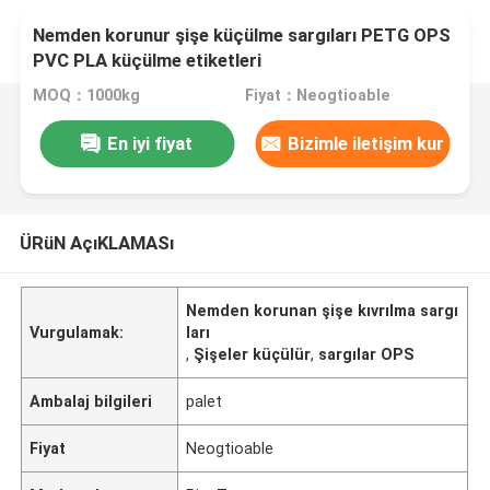
Nemden korunur şişe küçülme sargıları PETG OPS
PVC PLA küçülme etiketleri
MOQ：1000kg
Fiyat：Neogtioable
En iyi fiyat
Bizimle iletişim kur
ÜRüN AçıKLAMASı
Nemden korunan şişe kıvrılma sargı
Vurgulamak:
ları
,
Şişeler küçülür
,
sargılar OPS
Ambalaj bilgileri
palet
Fiyat
Neogtioable