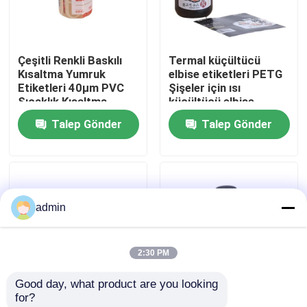
Hakkımızda
Çeşitli Renkli Baskılı
Termal küçültücü
Kısaltma Yumruk
elbise etiketleri PETG
Fabrika turu
Etiketleri 40μm PVC
Şişeler için ısı
Sıcaklık Kısaltma
küçültücü elbise
Yumrukları
Talep Gönder
Talep Gönder
Kalite kontrol
Teklif isteği
admin
PE küçültme filmleri
2:30 PM
POF Shrink Sarma Filmi
Good day, what product are you looking 
for?
pvc büzülme filmi
PETG Yazdırılmış
35μM PETG ısı