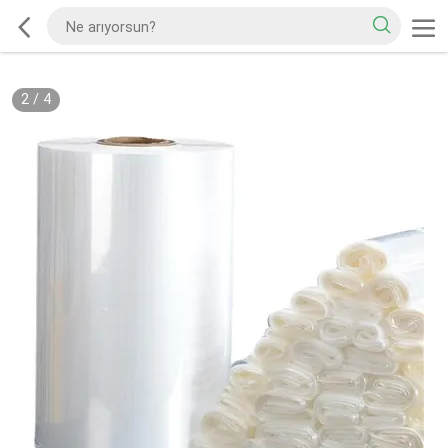
2
/
4