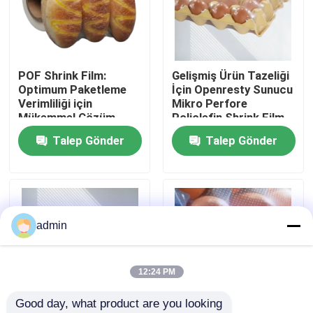
Hakkımızda
POF Shrink Film:
Gelişmiş Ürün Tazeliği
Fabrika turu
Optimum Paketleme
İçin Openresty Sunucu
Verimliliği için
Mikro Perfore
Mükemmel Çözüm
Poliolefin Shrink Film
Kalite kontrol
Talep Gönder
Talep Gönder
Teklif isteği
PE küçültme filmleri
admin
POF Shrink Sarma Filmi
12:24 PM
Good day, what product are you looking 
pvc büzülme filmi