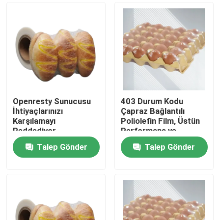
Openresty Sunucusu
403 Durum Kodu
İhtiyaçlarınızı
Çapraz Bağlantılı
Karşılamayı
Poliolefin Film, Üstün
Reddediyor
Performans ve
Dayanıklılık ile Ambalaj
Talep Gönder
Talep Gönder
Standartlarını
Ana sayfa
Karşılamaktadır
Ürünler
VİDEOLAR