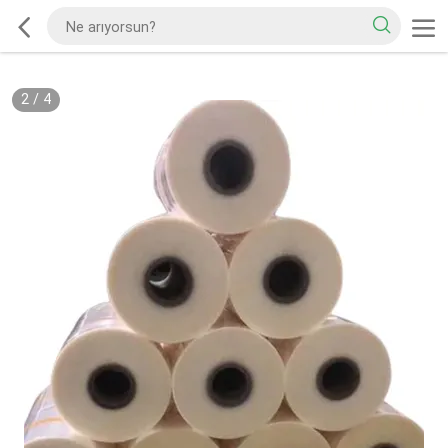
2
/
4