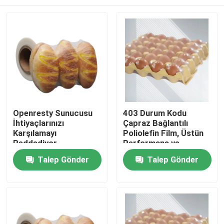
Openresty Sunucusu
403 Durum Kodu
İhtiyaçlarınızı
Çapraz Bağlantılı
Karşılamayı
Poliolefin Film, Üstün
Reddediyor
Performans ve
Dayanıklılık ile Ambalaj
Ana sayfa
Talep Gönder
Talep Gönder
Standartlarını
Karşılamaktadır
Ürünler
VİDEOLAR